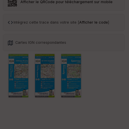
Afficher le QRCode pour téléchargement sur mobile
Tr
an
sp
Intégrez cette trace dans votre site [
Afficher le code
]
ar
en
ce
Cartes IGN correspondantes
Po
int
illé
s
S
e
n
s
St
re
et
Vi