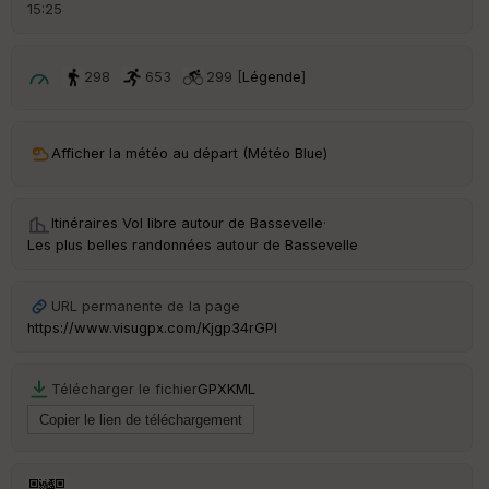
d
15:25
é
p
ar
t
298
653
299 [
Légende
]
ar
ri
v
Afficher la météo au départ (Météo Blue)
é
e
Itinéraires Vol libre autour de
Bassevelle
·
C
Les plus belles randonnées autour de Bassevelle
ou
le
ur
URL permanente de la page
https://www.visugpx.com/Kjgp34rGPl
Télécharger le fichier
GPX
KML
Ep
ai
ss
eu
r