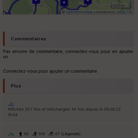
ri
500 m
q
©
OpenStreetMap
contributors,
ODbL 1.0
u
e
s
C
Commentaires
o
u
Pas encore de commentaire, connectez-vous pour en ajouter
v
un.
er
tu
re
Connectez-vous pour ajouter un commentaire
IG
N
Plus
Aff
ic
he
r
Affichée 207 fois et téléchargée 34 fois depuis le 09.08.22
d
16:04
é
p
ar
t
56
108
47 [
Légende
]