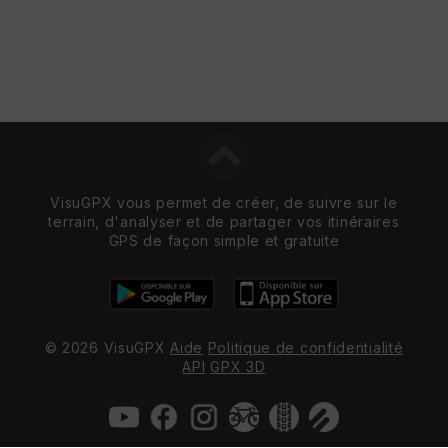
re
et
Vi
e
w
VisuGPX vous permet de créer, de suivre sur le
terrain, d'analyser et de partager vos itinéraires
GPS de façon simple et gratuite
© 2026 VisuGPX
Aide
Politique de confidentialité
API
GPX 3D