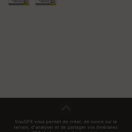
n
s
St
re
et
Vi
e
w
VisuGPX vous permet de créer, de suivre sur le
terrain, d'analyser et de partager vos itinéraires