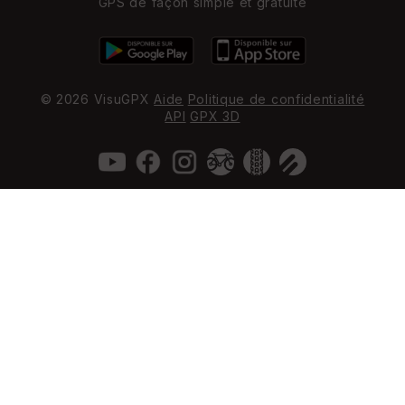
GPS de façon simple et gratuite
© 2026 VisuGPX
Aide
Politique de confidentialité
API
GPX 3D