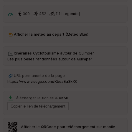
é
p
ar
300
452
111 [
Légende
]
t
ar
Afficher la météo au départ (Météo Blue)
ri
v
é
e
Itinéraires Cyclotourisme autour de
Quimper
·
Les plus belles randonnées autour de Quimper
Fil
tr
e
URL permanente de la page
P
https://www.visugpx.com/KbuaEa3kX0
OI
Télécharger le fichier
GPX
KML
C
ou
le
ur
Afficher le QRCode pour téléchargement sur mobile