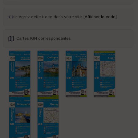
Ep
Intégrez cette trace dans votre site [
Afficher le code
]
ai
ss
eu
r
Cartes IGN correspondantes
Tr
an
sp
ar
en
ce
Po
int
illé
s
S
e