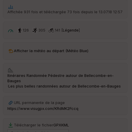
he
r
Affichée 931 fois et téléchargée 73 fois depuis le 13.07.18 12:57
d
é
p
ar
126
305
141 [
Légende
]
t
ar
Afficher la météo au départ (Météo Blue)
ri
v
é
e
Itinéraires Randonnée Pédestre autour de
Bellecombe-en-
C
Bauges
ou
·
Les plus belles randonnées autour de Bellecombe-en-Bauges
le
ur
URL permanente de la page
https://www.visugpx.com/KRdMK2Fccq
Ep
Télécharger le fichier
GPX
KML
ai