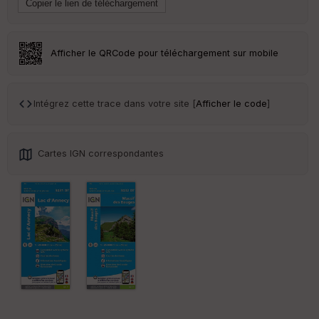
ss
eu
r
Afficher le QRCode pour téléchargement sur mobile
Tr
an
sp
ar
Intégrez cette trace dans votre site [
Afficher le code
]
en
ce
Cartes IGN correspondantes
Po
int
illé
s
S
e
n
s
St