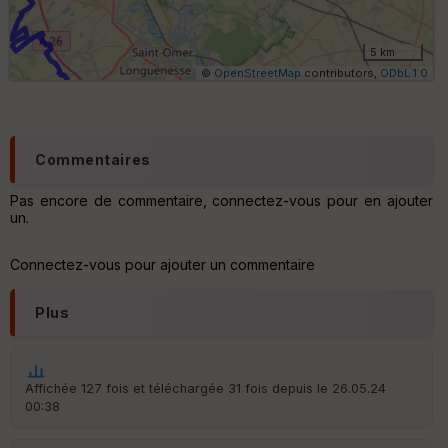
m
ét
ri
5 km
q
©
OpenStreetMap
contributors,
ODbL 1.0
u
e
s
C
Commentaires
o
u
Pas encore de commentaire, connectez-vous pour en ajouter
v
un.
er
tu
re
Connectez-vous pour ajouter un commentaire
IG
N
Plus
Aff
ic
he
r
Affichée 127 fois et téléchargée 31 fois depuis le 26.05.24
d
00:38
é
p