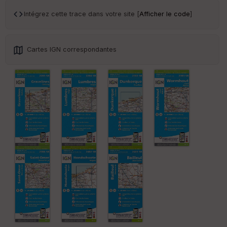
Ep
ai
Intégrez cette trace dans votre site [
Afficher le code
]
ss
eu
r
Cartes IGN correspondantes
Tr
an
sp
ar
en
ce
Po
int
illé
s
S
e
n
s