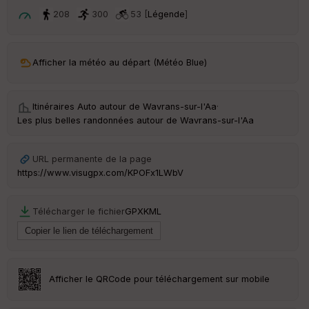
ar
t
208
300
53 [
Légende
]
ar
ri
v
Afficher la météo au départ (Météo Blue)
é
e
Itinéraires Auto autour de
Wavrans-sur-l'Aa
·
Fil
Les plus belles randonnées autour de Wavrans-sur-l'Aa
tr
e
P
URL permanente de la page
OI
https://www.visugpx.com/KPOFx1LWbV
C
Télécharger le fichier
GPX
KML
ou
le
ur
Afficher le QRCode pour téléchargement sur mobile