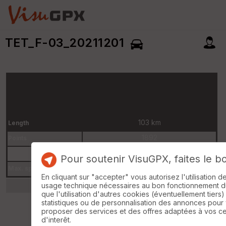
TET_F-03_20211201
103 km
Length
1892
Points
2018-08-22 23:11:27
Created
Pour soutenir VisuGPX, faites le b
0.0 mi/h
Max. speed
En cliquant sur "accepter" vous autorisez l'utilisation 
usage technique nécessaires au bon fonctionnement du 
que l'utilisation d'autres cookies (éventuellement tiers)
statistiques ou de personnalisation des annonces pour
proposer des services et des offres adaptées à vos c
d'interêt.