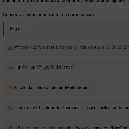
Pas encore de commentaire, connectez-vous pour en ajouter u
Connectez-vous pour ajouter un commentaire
Plus
Affichée 423 fois et téléchargée 34 fois depuis le 03.09.20 21
63
97
18 [
Légende
]
Afficher la météo au départ (Météo Blue)
Itinéraires VTT autour de
Quercamps
·
Les plus belles randon
URL permanente de la page
https://www.visugpx.com/KAw29e