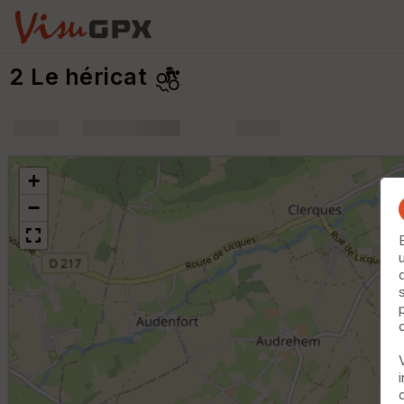
2 Le héricat
+
m
+
−