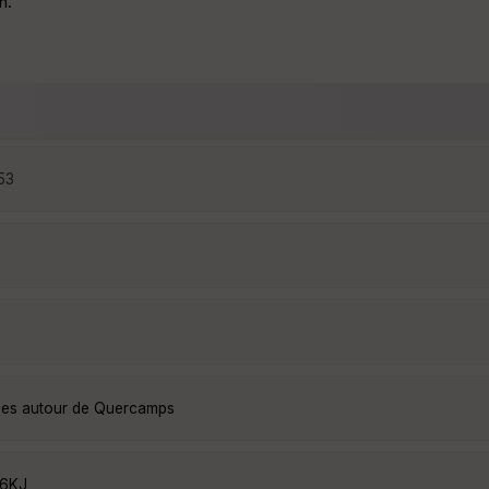
n.
:53
nées autour de Quercamps
16KJ