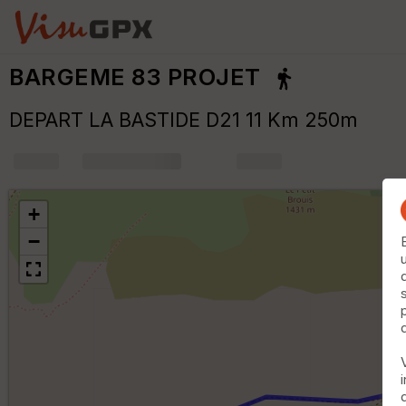
BARGEME 83 PROJET
DEPART LA BASTIDE D21 11 Km 250m
+
m
+
−