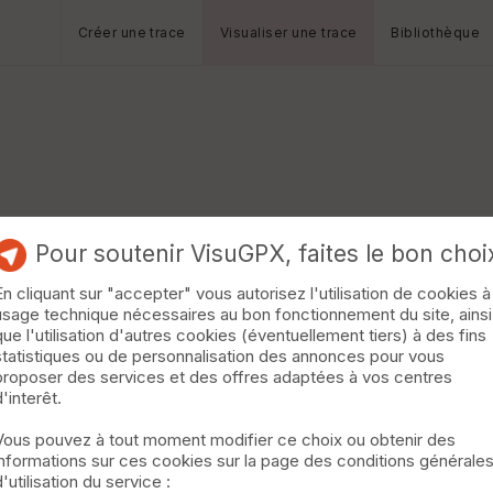
Créer une trace
Visualiser une trace
Bibliothèque
Pour soutenir VisuGPX, faites le bon choi
En cliquant sur "accepter" vous autorisez l'utilisation de cookies à
usage technique nécessaires au bon fonctionnement du site, ainsi
que l'utilisation d'autres cookies (éventuellement tiers) à des fins
statistiques ou de personnalisation des annonces pour vous
proposer des services et des offres adaptées à vos centres
d'interêt.
Vous pouvez à tout moment modifier ce choix ou obtenir des
informations sur ces cookies sur la page des conditions générale
d'utilisation du service :