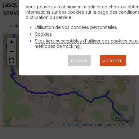
jusqu'à Castello di Vergio avec les cochons
Vous pouvez à tout moment modifier ce choix ou obten
sauvages (?) en compagnons de route.
informations sur ces cookies sur la page des condition
d'utilisation du service :
+
m
Utilisation de vos données personnelles
Cookies
Sites tiers succeptibles d'utiliser des cookies ou a
+
méthodes de tracking
−
REFUSER
ACCEPTER
B
or
n
e
s
ki
lo
m
ét
ri
1 km
q
©
OpenStreetMap
contributors,
ODbL 1.0
u
e
s