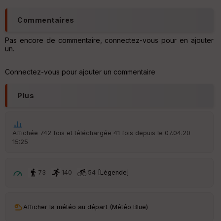
C
Commentaires
o
u
Pas encore de commentaire, connectez-vous pour en ajouter
v
un.
er
tu
re
Connectez-vous pour ajouter un commentaire
IG
N
Plus
Aff
ic
he
r
Affichée 742 fois et téléchargée 41 fois depuis le 07.04.20
d
15:25
é
p
ar
t
73
140
54 [
Légende
]
ar
ri
v
Afficher la météo au départ (Météo Blue)
é