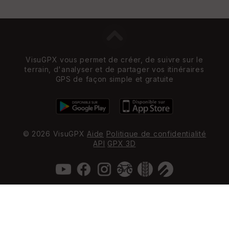
VisuGPX vous permet de créer, de suivre sur le
terrain, d'analyser et de partager vos itinéraires
GPS de façon simple et gratuite
© 2026 VisuGPX
Aide
Politique de confidentialité
API
GPX 3D