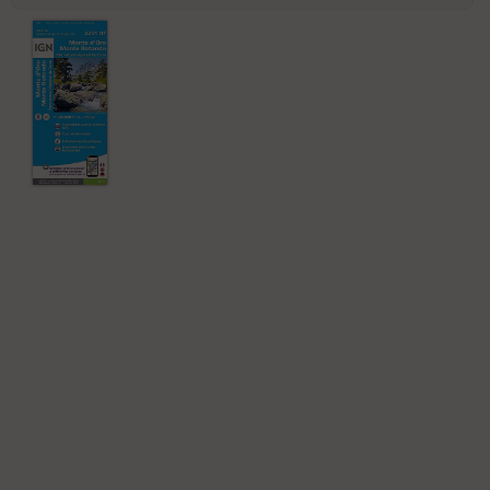
Po
int
illé
s
S
e
n
s
St
re
et
Vi
e
w