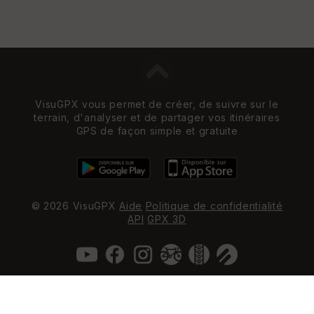
VisuGPX vous permet de créer, de suivre sur le
terrain, d'analyser et de partager vos itinéraires
GPS de façon simple et gratuite
© 2026 VisuGPX
Aide
Politique de confidentialité
API
GPX 3D