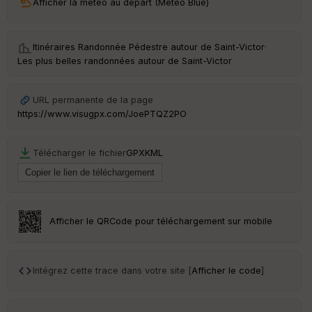
Afficher la météo au départ (Météo Blue)
ri
v
é
e
Itinéraires Randonnée Pédestre autour de
Saint-Victor
·
Les plus belles randonnées autour de Saint-Victor
C
ou
le
URL permanente de la page
ur
https://www.visugpx.com/JoePTQZ2PO
Télécharger le fichier
GPX
KML
Ep
ai
ss
eu
r
Afficher le QRCode pour téléchargement sur mobile
Tr
an
Intégrez cette trace dans votre site [
Afficher le code
]
sp
ar
en