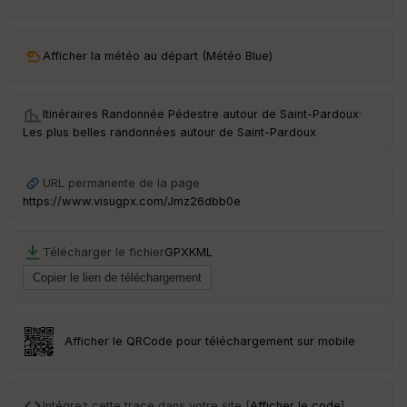
ar
ri
v
Afficher la météo au départ (Météo Blue)
é
e
Itinéraires Randonnée Pédestre autour de
Saint-Pardoux
·
C
Les plus belles randonnées autour de Saint-Pardoux
ou
le
ur
URL permanente de la page
https://www.visugpx.com/Jmz26dbb0e
Télécharger le fichier
GPX
KML
Ep
ai
ss
eu
r
Afficher le QRCode pour téléchargement sur mobile
Tr
an
sp
Intégrez cette trace dans votre site [
Afficher le code
]