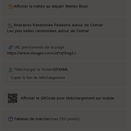
ri
v
Afficher la météo au départ (Météo Blue)
é
e
Itinéraires Randonnée Pédestre autour de
Colmar
·
Fil
Les plus belles randonnées autour de Colmar
tr
e
P
URL permanente de la page
OI
https://www.visugpx.com/JdYqf0ogZJ
C
Télécharger le fichier
GPX
KML
ou
le
ur
Afficher le QRCode pour téléchargement sur mobile
Ep
ai
Tableau de marche
(max 250 points)
ss
eu