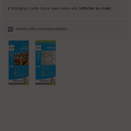
r
Intégrez cette trace dans votre site [
Afficher le code
]
Tr
an
sp
Cartes IGN correspondantes
ar
en
ce
Po
int
illé
s
S
e
n
s
St
re
et