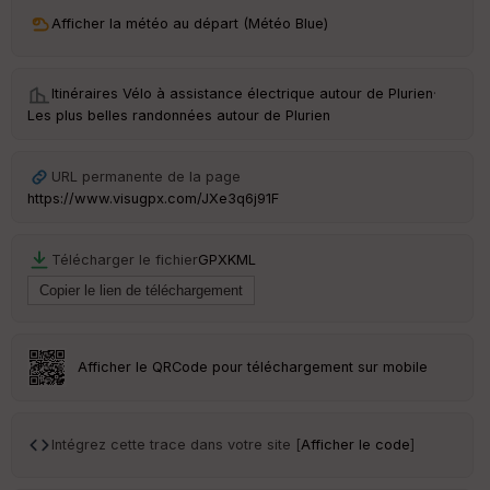
ri
v
Afficher la météo au départ (Météo Blue)
é
e
Itinéraires Vélo à assistance électrique autour de
Plurien
·
C
Les plus belles randonnées autour de Plurien
ou
le
ur
URL permanente de la page
https://www.visugpx.com/JXe3q6j91F
Télécharger le fichier
GPX
KML
Ep
ai
ss
eu
r
Afficher le QRCode pour téléchargement sur mobile
Tr
an
sp
Intégrez cette trace dans votre site [
Afficher le code
]
ar
en