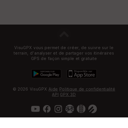
VisuGPX vous permet de créer, de suivre sur le
terrain, d'analyser et de partager vos itinéraires
GPS de façon simple et gratuite
© 2026 VisuGPX
Aide
Politique de confidentialité
API
GPX 3D