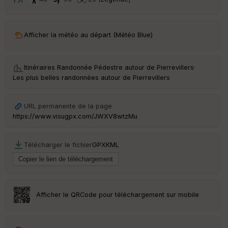
t
ar
Afficher la météo au départ (Météo Blue)
ri
v
é
e
Itinéraires Randonnée Pédestre autour de
Pierrevillers
·
Les plus belles randonnées autour de Pierrevillers
C
ou
le
URL permanente de la page
ur
https://www.visugpx.com/JWXV8wtzMu
Télécharger le fichier
GPX
KML
Ep
ai
ss
eu
r
Afficher le QRCode pour téléchargement sur mobile
Tr