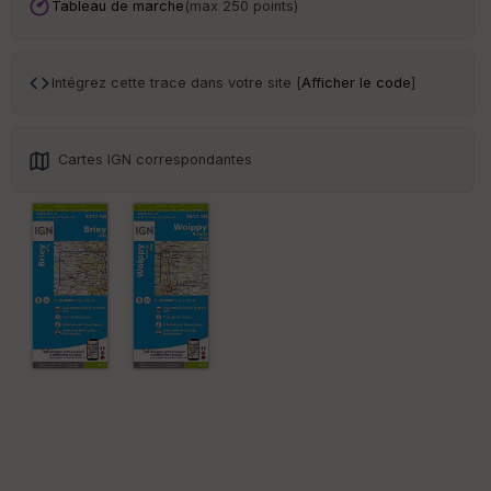
an
Tableau de marche
(max 250 points)
sp
ar
en
ce
Intégrez cette trace dans votre site [
Afficher le code
]
Po
int
Cartes IGN correspondantes
illé
s
S
e
n
s
St
re
et
Vi
e
w