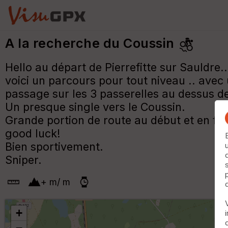
A la recherche du Coussin
Hello au départ de Pierrefitte sur Sauldre..
voici un parcours pour tout niveau .. avec 
passage sur les 3 passerelles au dessus de
Un presque single vers le Coussin.
Grande portion de route au début et en fin
good luck!
Bien sportivement.
Sniper.
+
m
/
m
+