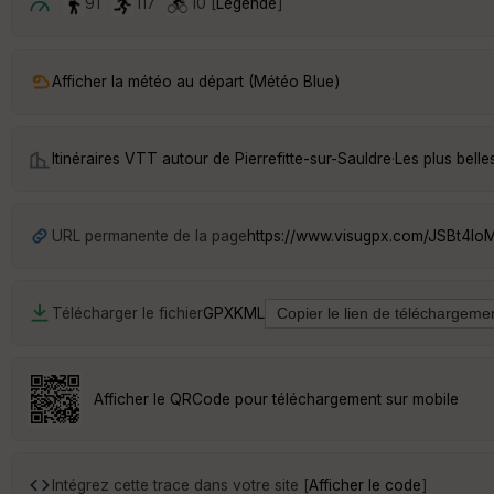
91
117
10 [
Légende
]
Afficher la météo au départ (Météo Blue)
Itinéraires VTT autour de
Pierrefitte-sur-Sauldre
·
Les plus bell
URL permanente de la page
https://www.visugpx.com/JSBt4Io
Télécharger le fichier
GPX
KML
Afficher le QRCode pour téléchargement sur mobile
Intégrez cette trace dans votre site [
Afficher le code
]