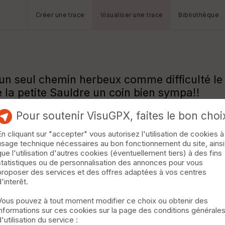
Créer une trace
Visualiser une trace
Bibliothèque
un seul chemin herbeux comme difficulté le r
 la petite Sauldre un coin bien sympa!!
Pour soutenir VisuGPX, faites le bon choi
 de parcours!
En cliquant sur "accepter" vous autorisez l'utilisation de cookies à
usage technique nécessaires au bon fonctionnement du site, ainsi
que l'utilisation d'autres cookies (éventuellement tiers) à des fins
statistiques ou de personnalisation des annonces pour vous
proposer des services et des offres adaptées à vos centres
d'interêt.
Vous pouvez à tout moment modifier ce choix ou obtenir des
informations sur ces cookies sur la page des conditions générale
d'utilisation du service :