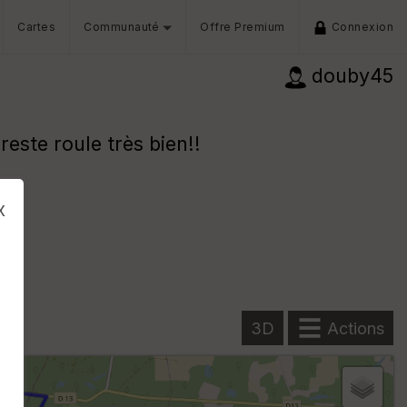
Cartes
Communauté
Offre Premium
Connexion
douby45
este roule très bien!!
x
3D
Actions
s