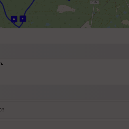
n.
:36