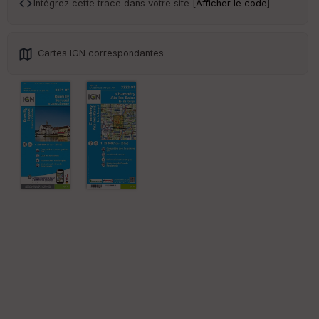
an
Intégrez cette trace dans votre site [
Afficher le code
]
sp
ar
en
ce
Cartes IGN correspondantes
Po
int
illé
s
S
e
n
s
St
re
et
Vi
e
w