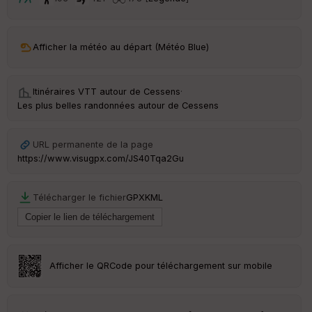
t
ar
Afficher la météo au départ (Météo Blue)
ri
v
é
e
Itinéraires VTT autour de
Cessens
·
Les plus belles randonnées autour de Cessens
C
ou
le
URL permanente de la page
ur
https://www.visugpx.com/JS40Tqa2Gu
Télécharger le fichier
GPX
KML
Ep
ai
ss
eu
r
Afficher le QRCode pour téléchargement sur mobile
Tr