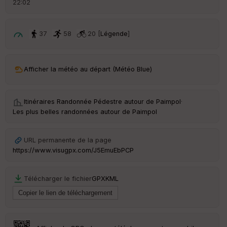
22:02
é
p
ar
t
37
58
20 [
Légende
]
ar
ri
v
Afficher la météo au départ (Météo Blue)
é
e
Itinéraires Randonnée Pédestre autour de
Paimpol
·
C
Les plus belles randonnées autour de Paimpol
ou
le
ur
URL permanente de la page
https://www.visugpx.com/J5EmuEbPCP
Télécharger le fichier
GPX
KML
Ep
ai
ss
eu
r