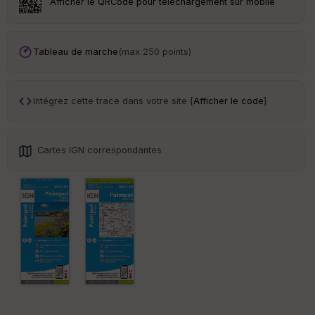
Afficher le QRCode pour téléchargement sur mobile
Tr
an
sp
Tableau de marche
(max 250 points)
ar
en
ce
Intégrez cette trace dans votre site [
Afficher le code
]
Po
int
illé
Cartes IGN correspondantes
s
S
e
n
s
St
re
et
Vi