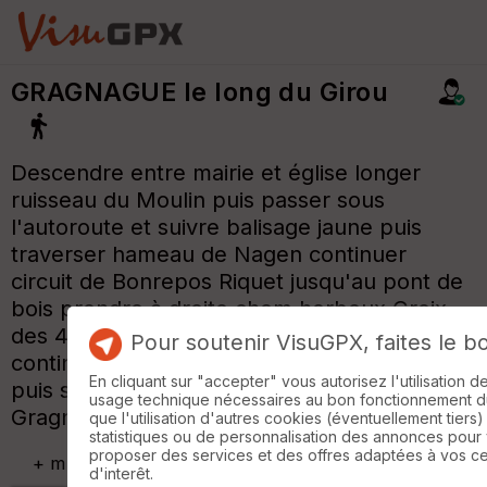
GRAGNAGUE le long du Girou
Descendre entre mairie et église longer
ruisseau du Moulin puis passer sous
l'autoroute et suivre balisage jaune puis
traverser hameau de Nagen continuer
circuit de Bonrepos Riquet jusqu'au pont de
bois prendre à droite chem herbeux Croix
des 4 coins direction château de Paulel
Pour soutenir VisuGPX, faites le b
continuer pour rejoindre St Marcel Paulel
En cliquant sur "accepter" vous autorisez l'utilisation 
puis suivre balisage jaune retour vers
usage technique nécessaires au bon fonctionnement du 
Gragnague.
que l'utilisation d'autres cookies (éventuellement tiers)
statistiques ou de personnalisation des annonces pour
proposer des services et des offres adaptées à vos c
+
m
d'interêt.