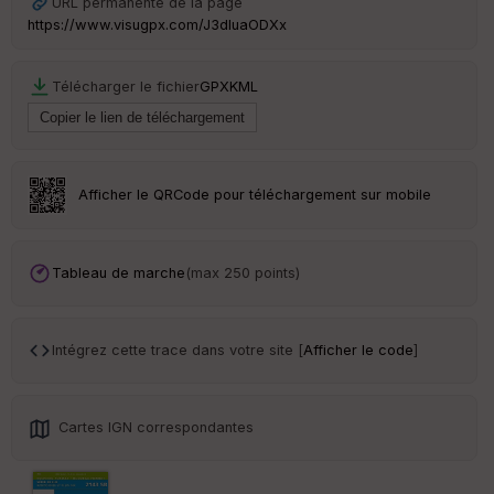
URL permanente de la page
https://www.visugpx.com/J3dluaODXx
Télécharger le fichier
GPX
KML
Ep
ai
ss
eu
r
Afficher le QRCode pour téléchargement sur mobile
Tr
an
sp
Tableau de marche
(max 250 points)
ar
en
ce
Intégrez cette trace dans votre site [
Afficher le code
]
Po
int
illé
Cartes IGN correspondantes
s