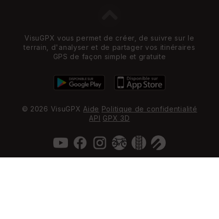
VisuGPX vous permet de créer, de suivre sur le
terrain, d'analyser et de partager vos itinéraires
GPS de façon simple et gratuite
© 2026 VisuGPX
Aide
Politique de confidentialité
API
GPX 3D