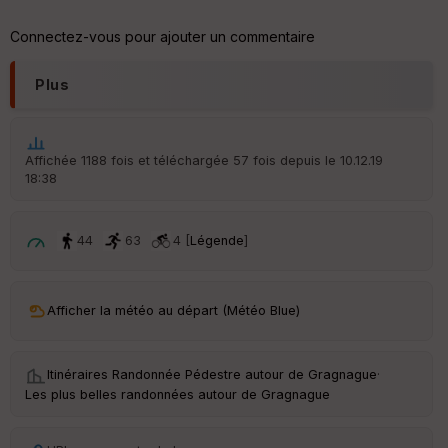
tu
re
Connectez-vous pour ajouter un commentaire
IG
N
Plus
Aff
ic
he
r
Affichée 1188 fois et téléchargée 57 fois depuis le 10.12.19
d
18:38
é
p
ar
t
44
63
4 [
Légende
]
ar
ri
v
Afficher la météo au départ (Météo Blue)
é
e
Itinéraires Randonnée Pédestre autour de
Gragnague
·
C
Les plus belles randonnées autour de Gragnague
ou
le
ur