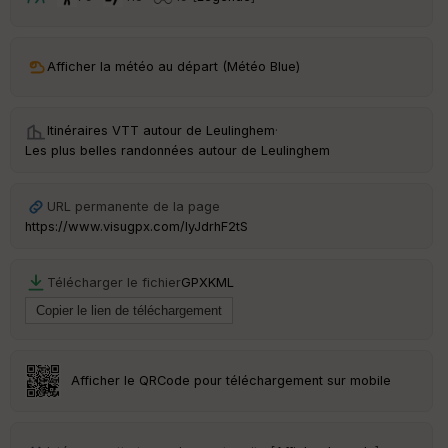
t
ar
Afficher la météo au départ (Météo Blue)
ri
v
é
e
Itinéraires VTT autour de
Leulinghem
·
Les plus belles randonnées autour de Leulinghem
C
ou
le
URL permanente de la page
ur
https://www.visugpx.com/IyJdrhF2tS
Télécharger le fichier
GPX
KML
Ep
ai
ss
eu
r
Afficher le QRCode pour téléchargement sur mobile
Tr