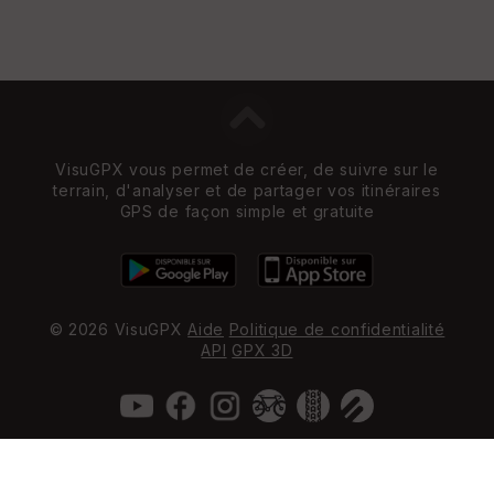
VisuGPX vous permet de créer, de suivre sur le
terrain, d'analyser et de partager vos itinéraires
GPS de façon simple et gratuite
© 2026 VisuGPX
Aide
Politique de confidentialité
API
GPX 3D