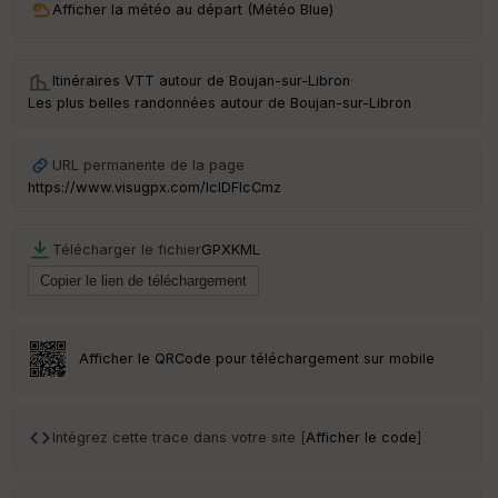
Afficher la météo au départ (Météo Blue)
ri
v
é
e
Itinéraires VTT autour de
Boujan-sur-Libron
·
Les plus belles randonnées autour de Boujan-sur-Libron
C
ou
le
URL permanente de la page
ur
https://www.visugpx.com/IclDFlcCmz
Télécharger le fichier
GPX
KML
Ep
ai
ss
eu
r
Afficher le QRCode pour téléchargement sur mobile
Tr
an
Intégrez cette trace dans votre site [
Afficher le code
]
sp
ar
en