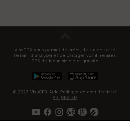
VisuGPX vous permet de créer, de suivre sur le
terrain, d'analyser et de partager vos itinéraires
GPS de façon simple et gratuite
© 2026 VisuGPX
Aide
Politique de confidentialité
API
GPX 3D