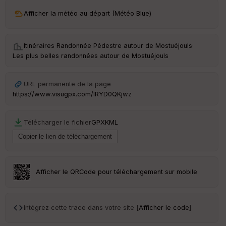
ri
v
Afficher la météo au départ (Météo Blue)
é
e
Itinéraires Randonnée Pédestre autour de
Mostuéjouls
·
C
Les plus belles randonnées autour de Mostuéjouls
ou
le
ur
URL permanente de la page
https://www.visugpx.com/IRYD0QKjwz
Télécharger le fichier
GPX
KML
Ep
ai
ss
eu
r
Afficher le QRCode pour téléchargement sur mobile
Tr
an
sp
Intégrez cette trace dans votre site [
Afficher le code
]
ar
en