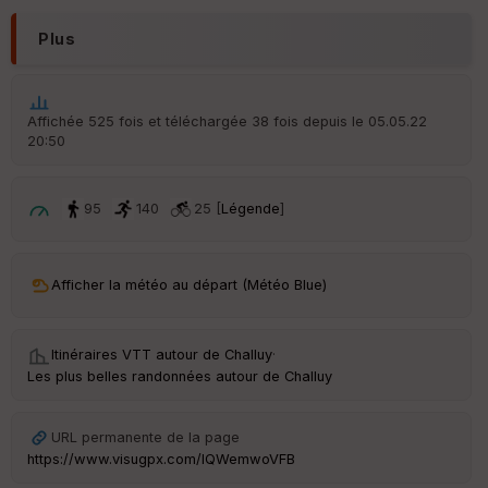
N
Plus
Aff
ic
he
r
Affichée 525 fois et téléchargée 38 fois depuis le 05.05.22
d
20:50
é
p
ar
t
95
140
25 [
Légende
]
ar
ri
v
Afficher la météo au départ (Météo Blue)
é
e
Itinéraires VTT autour de
Challuy
·
C
Les plus belles randonnées autour de Challuy
ou
le
ur
URL permanente de la page
https://www.visugpx.com/IQWemwoVFB