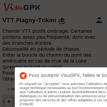
VTT Plagny-Trikini
Chemin VTT plutôt ombragé. Certaines
portions assez peu fréquenté, donc avec
des branches d'arbre.
Déconseillé en période de chasse.
Eviter la boucle du chemin du pont des
américains en cas de crue de la Loire
(prendre le bord du canal).
Possibilité de déjeuner au restaurant de
Pour soutenir VisuGPX, faites le b
l'étang de Chevenon à mi-chemin.
En cliquant sur "accepter" vous autorisez l'utilisation 
usage technique nécessaires au bon fonctionnement du 
+
m
que l'utilisation d'autres cookies (éventuellement tiers)
statistiques ou de personnalisation des annonces pour
proposer des services et des offres adaptées à vos c
+
d'interêt.