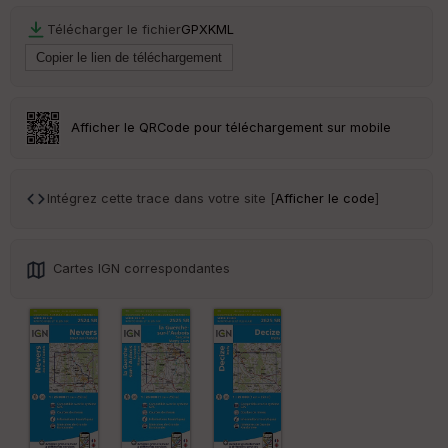
Télécharger le fichier
GPX
KML
Ep
ai
ss
eu
r
Afficher le QRCode pour téléchargement sur mobile
Tr
an
sp
Intégrez cette trace dans votre site [
Afficher le code
]
ar
en
ce
Cartes IGN correspondantes
Po
int
illé
s
S
e
n