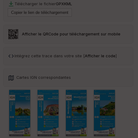
Télécharger le fichier
GPX
KML
Ep
ai
ss
eu
r
Afficher le QRCode pour téléchargement sur mobile
Tr
an
sp
Intégrez cette trace dans votre site [
Afficher le code
]
ar
en
ce
Cartes IGN correspondantes
Po
int
illé
s
S
e
n
s