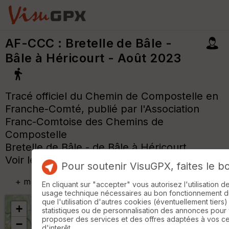
AF-CCC : Bretelle de Bâle -
Bâle à Héricourt - Août 2023
Tracé officiel du Chemin de Compostelle en
Franche-Comté, publié par l'Association
Franc-Comtoise des Chemins de
Compostelle
Bretelle de Bâle - de Bâle à Héricourt
Voir le site www.af-ccc.fr
Pour soutenir VisuGPX, faites le b
+
m
En cliquant sur "accepter" vous autorisez l'utilisation 
usage technique nécessaires au bon fonctionnement du 
que l'utilisation d'autres cookies (éventuellement tiers)
+
statistiques ou de personnalisation des annonces pour
proposer des services et des offres adaptées à vos c
−
d'interêt.