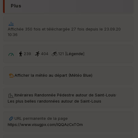
Plus
Aff
ic
he
r
Affichée 350 fois et téléchargée 27 fois depuis le 23.09.20
d
10:36
é
p
ar
t
239
404
121 [
Légende
]
ar
ri
v
Afficher la météo au départ (Météo Blue)
é
e
Itinéraires Randonnée Pédestre autour de
Saint-Louis
·
C
Les plus belles randonnées autour de Saint-Louis
ou
le
ur
URL permanente de la page
https://www.visugpx.com/IQQAzCxTOm