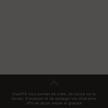
St
re
et
Vi
e
w
VisuGPX vous permet de créer, de suivre sur le
terrain, d'analyser et de partager vos itinéraires
GPS de façon simple et gratuite