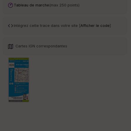
ce
Tableau de marche
(max 250 points)
Po
int
Intégrez cette trace dans votre site [
Afficher le code
]
illé
s
Cartes IGN correspondantes
S
e
n
s
St
re
et
Vi
e
w