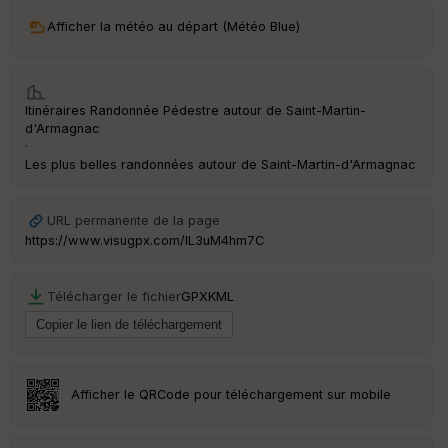
ri
v
Afficher la météo au départ (Météo Blue)
é
e
C
Itinéraires Randonnée Pédestre autour de
Saint-Martin-
ou
d'Armagnac
le
·
ur
Les plus belles randonnées autour de Saint-Martin-d'Armagnac
URL permanente de la page
https://www.visugpx.com/IL3uM4hm7C
Ep
ai
ss
Télécharger le fichier
GPX
KML
eu
r
Tr
an
Afficher le QRCode pour téléchargement sur mobile
sp
ar
en