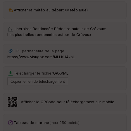
C
Afficher la météo au départ (Météo Blue)
ou
le
ur
Itinéraires Randonnée Pédestre autour de
Crévoux
·
Les plus belles randonnées autour de Crévoux
URL permanente de la page
Ep
https://www.visugpx.com/IJLLKH4xbL
ai
ss
eu
Télécharger le fichier
GPX
KML
r
Tr
an
sp
Afficher le QRCode pour téléchargement sur mobile
ar
en
ce
Tableau de marche
(max 250 points)
Po