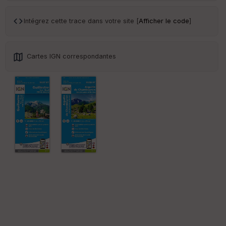
int
illé
Intégrez cette trace dans votre site [
Afficher le code
]
s
S
Cartes IGN correspondantes
e
n
s
St
re
et
Vi
e
w