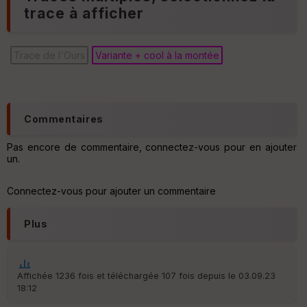
trace à afficher
C
o
u
v
Trace de l'Ours
Variante + cool à la montée
er
tu
re
IG
N
Commentaires
Aff
Pas encore de commentaire, connectez-vous pour en ajouter
ic
un.
he
r
d
Connectez-vous pour ajouter un commentaire
é
p
ar
Plus
t
ar
ri
Affichée 1236 fois et téléchargée 107 fois depuis le 03.09.23
v
18:12
é
e