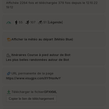
r
Affichée 2264 fois et téléchargée 379 fois depuis le 12.10.22
d
19:12
é
p
ar
t
55
107
51 [
Légende
]
ar
ri
v
Afficher la météo au départ (Météo Blue)
é
e
Itinéraires Course à pied autour de
Biot
·
Fil
Les plus belles randonnées autour de Biot
tr
e
P
URL permanente de la page
OI
https://www.visugpx.com/IIYfHorAvY
C
Télécharger le fichier
GPX
KML
ou
le
ur