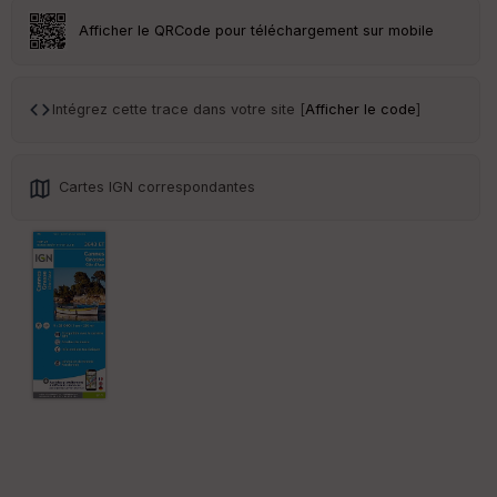
Afficher le QRCode pour téléchargement sur mobile
Ep
ai
Intégrez cette trace dans votre site [
Afficher le code
]
ss
eu
r
Cartes IGN correspondantes
Tr
an
sp
ar
en
ce
Po
int
illé
s
S