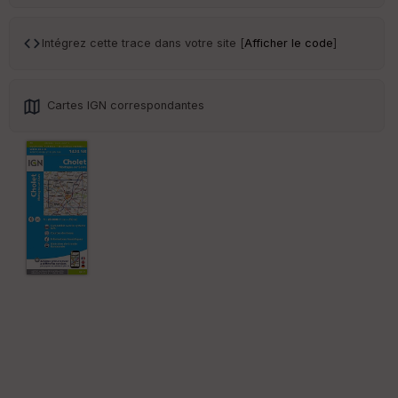
Tr
an
sp
Intégrez cette trace dans votre site [
Afficher le code
]
ar
en
ce
Cartes IGN correspondantes
Po
int
illé
s
S
e
n
s
St
re
et
Vi
e
w