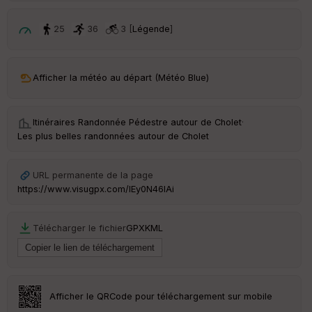
p
ar
t
25
36
3 [
Légende
]
ar
ri
v
Afficher la météo au départ (Météo Blue)
é
e
Itinéraires Randonnée Pédestre autour de
Cholet
·
C
Les plus belles randonnées autour de Cholet
ou
le
ur
URL permanente de la page
https://www.visugpx.com/IEy0N46lAi
Télécharger le fichier
GPX
KML
Ep
ai
ss
eu
r
Afficher le QRCode pour téléchargement sur mobile