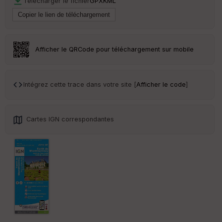
Télécharger le fichier
GPX
KML
ai
ss
eu
r
Afficher le QRCode pour téléchargement sur mobile
Tr
an
sp
ar
Intégrez cette trace dans votre site [
Afficher le code
]
en
ce
Cartes IGN correspondantes
Po
int
illé
s
S
e
n
s