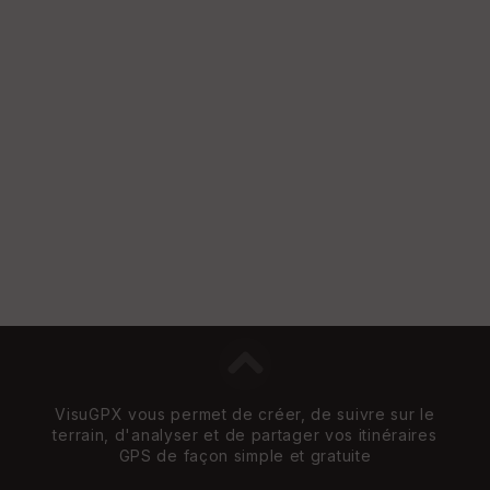
St
re
et
Vi
e
w
VisuGPX vous permet de créer, de suivre sur le
terrain, d'analyser et de partager vos itinéraires
GPS de façon simple et gratuite