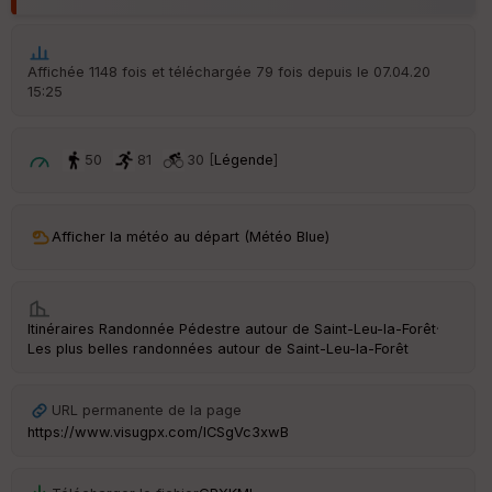
Aff
ic
he
r
Affichée 1148 fois et téléchargée 79 fois depuis le 07.04.20
d
15:25
é
p
ar
t
50
81
30 [
Légende
]
ar
ri
v
Afficher la météo au départ (Météo Blue)
é
e
C
Itinéraires Randonnée Pédestre autour de
Saint-Leu-la-Forêt
·
ou
Les plus belles randonnées autour de Saint-Leu-la-Forêt
le
ur
URL permanente de la page
https://www.visugpx.com/ICSgVc3xwB
Ep