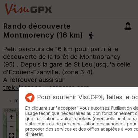
Rando découverte
Montmorency (16 km)
Petit parcours de 16 km pour partir à la
découverte de la forêt de Montmorancy
(95) . Depuis la gare de St Leu jusqu'à celle
d'Ecouen-Ezanville. (zone 3-4)
A retrouver aussi sur
trekkingzone.wordpress.com
Pour soutenir VisuGPX, faites le b
+
m
En cliquant sur "accepter" vous autorisez l'utilisation 
usage technique nécessaires au bon fonctionnement du 
+
que l'utilisation d'autres cookies (éventuellement tiers)
statistiques ou de personnalisation des annonces pour
−
proposer des services et des offres adaptées à vos c
d'interêt.