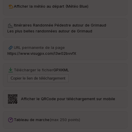
ri
v
Afficher la météo au départ (Météo Blue)
é
e
Itinéraires Randonnée Pédestre autour de
Grimaud
·
C
Les plus belles randonnées autour de Grimaud
ou
le
ur
URL permanente de la page
https://www.visugpx.com/I3w02bvvfX
Télécharger le fichier
GPX
KML
Ep
ai
ss
eu
r
Afficher le QRCode pour téléchargement sur mobile
Tr
an
sp
Tableau de marche
(max 250 points)
ar
en