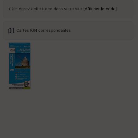
ce
Intégrez cette trace dans votre site [
Afficher le code
]
Po
int
illé
Cartes IGN correspondantes
s
S
e
n
s
St
re
et
Vi
e
w