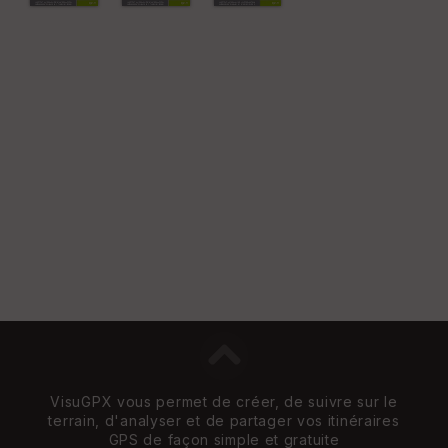
re
et
Vi
e
w
VisuGPX vous permet de créer, de suivre sur le
terrain, d'analyser et de partager vos itinéraires
GPS de façon simple et gratuite