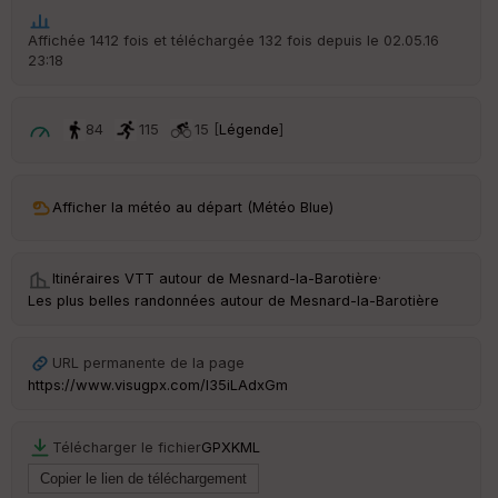
he
r
Affichée 1412 fois et téléchargée 132 fois depuis le 02.05.16
d
23:18
é
p
ar
t
84
115
15 [
Légende
]
ar
ri
v
Afficher la météo au départ (Météo Blue)
é
e
Itinéraires VTT autour de
Mesnard-la-Barotière
·
C
Les plus belles randonnées autour de Mesnard-la-Barotière
ou
le
ur
URL permanente de la page
https://www.visugpx.com/I35iLAdxGm
Télécharger le fichier
GPX
KML
Ep
ai
ss