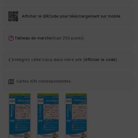
eu
r
Afficher le QRCode pour téléchargement sur mobile
Tr
an
sp
Tableau de marche
(max 250 points)
ar
en
ce
Intégrez cette trace dans votre site [
Afficher le code
]
Po
int
illé
Cartes IGN correspondantes
s
S
e
n
s
St