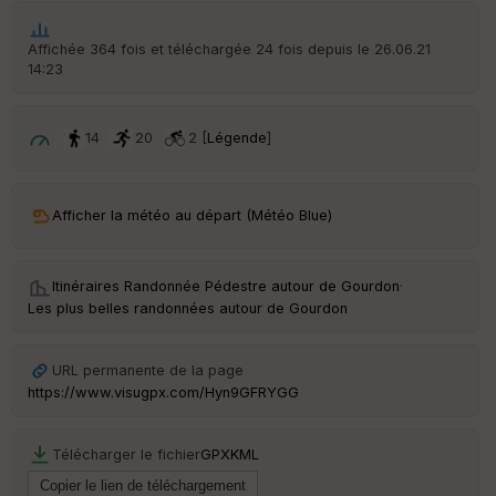
ic
he
r
Affichée 364 fois et téléchargée 24 fois depuis le 26.06.21
d
14:23
é
p
ar
t
14
20
2 [
Légende
]
ar
ri
v
Afficher la météo au départ (Météo Blue)
é
e
Itinéraires Randonnée Pédestre autour de
Gourdon
·
C
Les plus belles randonnées autour de Gourdon
ou
le
ur
URL permanente de la page
https://www.visugpx.com/Hyn9GFRYGG
Télécharger le fichier
GPX
KML
Ep
ai