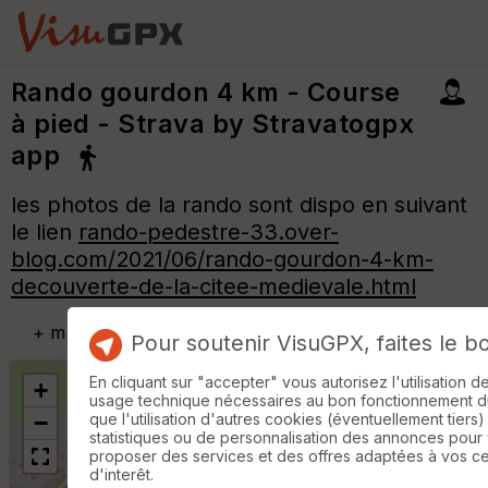
Rando gourdon 4 km - Course
à pied - Strava by Stravatogpx
app
les photos de la rando sont dispo en suivant
le lien
rando-pedestre-33.over-
blog.com/2021/06/rando-gourdon-4-km-
decouverte-de-la-citee-medievale.html
+
m
Pour soutenir VisuGPX, faites le b
En cliquant sur "accepter" vous autorisez l'utilisation 
+
usage technique nécessaires au bon fonctionnement du 
que l'utilisation d'autres cookies (éventuellement tiers)
−
statistiques ou de personnalisation des annonces pour
proposer des services et des offres adaptées à vos c
d'interêt.