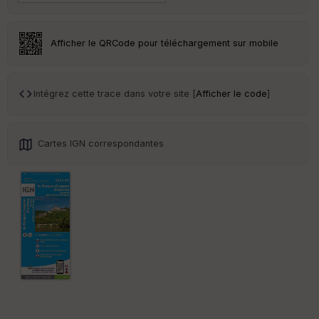
ss
eu
r
Afficher le QRCode pour téléchargement sur mobile
Tr
an
sp
Intégrez cette trace dans votre site [
Afficher le code
]
ar
en
ce
Cartes IGN correspondantes
Po
int
illé
s
S
e
n
s
St