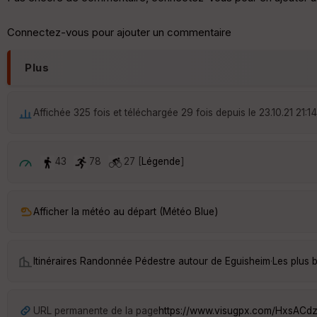
Connectez-vous pour ajouter un commentaire
Plus
Affichée 325 fois et téléchargée 29 fois depuis le 23.10.21 21:14
43
78
27 [
Légende
]
Afficher la météo au départ (Météo Blue)
Itinéraires Randonnée Pédestre autour de
Eguisheim
·
Les plus 
URL permanente de la page
https://www.visugpx.com/HxsACd