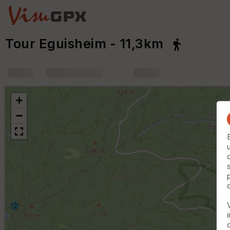
Tour Eguisheim - 11,3km
+
m
+
−