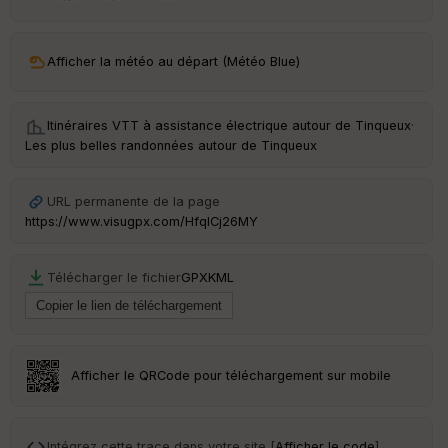
ar
ri
v
Afficher la météo au départ (Météo Blue)
é
e
Itinéraires VTT à assistance électrique autour de
Tinqueux
·
C
Les plus belles randonnées autour de Tinqueux
ou
le
ur
URL permanente de la page
https://www.visugpx.com/HfqlCj26MY
Télécharger le fichier
GPX
KML
Ep
ai
ss
eu
r
Afficher le QRCode pour téléchargement sur mobile
Tr
an
sp
Intégrez cette trace dans votre site [
Afficher le code
]