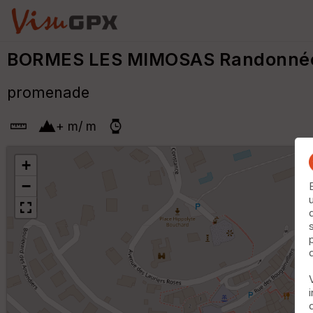
BORMES LES MIMOSAS Randonné
promenade
+
m
/
m
+
−