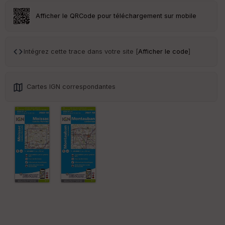
r
Afficher le QRCode pour téléchargement sur mobile
Tr
an
sp
Intégrez cette trace dans votre site [
Afficher le code
]
ar
en
ce
Cartes IGN correspondantes
Po
int
illé
s
S
e
n
s
St
re