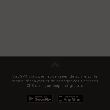
et
Vi
e
w
VisuGPX vous permet de créer, de suivre sur le
terrain, d'analyser et de partager vos itinéraires
GPS de façon simple et gratuite