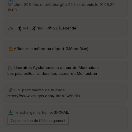
r
Affichée 206 fois et téléchargée 22 fois depuis le 01.09.21
d
16:00
é
p
ar
t
141
184
22 [
Légende
]
ar
ri
v
Afficher la météo au départ (Météo Blue)
é
e
Itinéraires Cyclotourisme autour de
Montauban
·
C
Les plus belles randonnées autour de Montauban
ou
le
ur
URL permanente de la page
https://www.visugpx.com/HKcA3w5V3O
Télécharger le fichier
GPX
KML
Ep
ai
ss
eu