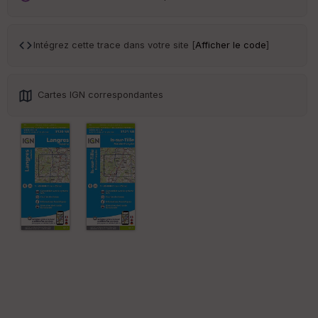
ar
en
ce
Intégrez cette trace dans votre site [
Afficher le code
]
Po
int
illé
Cartes IGN correspondantes
s
S
e
n
s
St
re
et
Vi
e
w