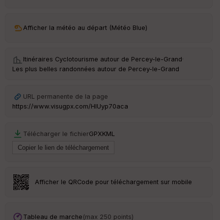
ar
ri
v
Afficher la météo au départ (Météo Blue)
é
e
Itinéraires Cyclotourisme autour de
Percey-le-Grand
·
C
Les plus belles randonnées autour de Percey-le-Grand
ou
le
ur
URL permanente de la page
https://www.visugpx.com/HIUyp70aca
Télécharger le fichier
GPX
KML
Ep
ai
ss
eu
r
Afficher le QRCode pour téléchargement sur mobile
Tr
an
sp
Tableau de marche
(max 250 points)