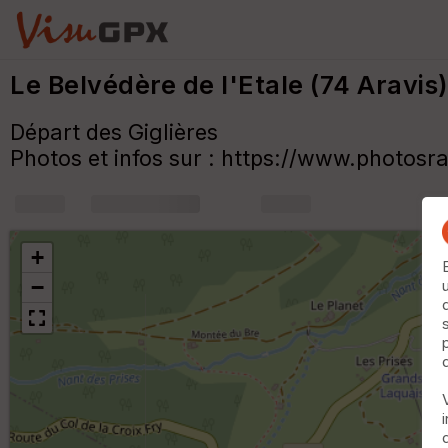
Le Belvédère de l'Etale (74 Aravis
Départ des Giglières
Photos et infos sur : https://www.photosr
+
m
+
−