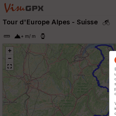
Tour d'Europe Alpes - Suisse
+
m
/
m
+
−