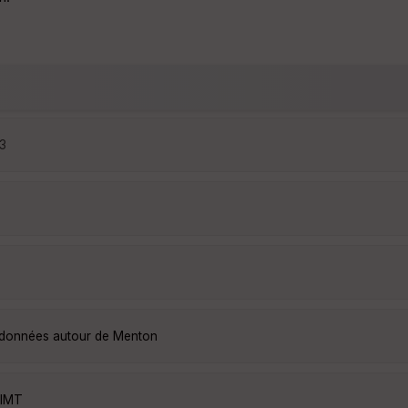
03
andonnées autour de Menton
EIMT