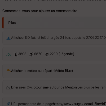
Connectez-vous pour ajouter un commentaire
Plus
Affichée 150 fois et téléchargée 24 fois depuis le 27.06.23 17:
3898
6870
2239 [
Légende
]
Afficher la météo au départ (Météo Blue)
Itinéraires Cyclotourisme autour de
Menton
·
Les plus belles r
URL permanente de la page
https://www.visugpx.com/H7knVb