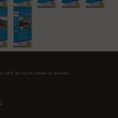
St
re
et
Vi
e
w
res GPS de façon simple et gratuite
D