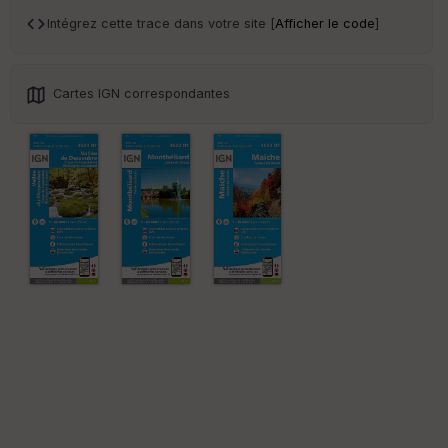
an
sp
Intégrez cette trace dans votre site [
Afficher le code
]
ar
en
ce
Cartes IGN correspondantes
Po
int
illé
s
S
e
n
s
St
re
et
Vi
e
w