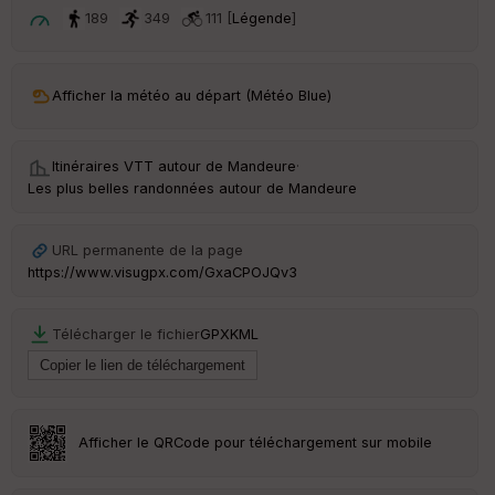
t
189
349
111 [
Légende
]
ar
ri
v
Afficher la météo au départ (Météo Blue)
é
e
Itinéraires VTT autour de
Mandeure
·
C
Les plus belles randonnées autour de Mandeure
ou
le
ur
URL permanente de la page
https://www.visugpx.com/GxaCPOJQv3
Télécharger le fichier
GPX
KML
Ep
ai
ss
eu
r
Afficher le QRCode pour téléchargement sur mobile
Tr