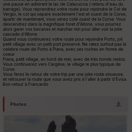
tu
une pause en admirant le lac de Calacuccia ( retenu d'eau du
re
barrage). Vous reprendrez votre route pour rejoindre le Col de
IG
Vergio, le col qui separe exactement l'est et ouest de la Corse,
N
àpartir de maintenant, vous serez coté ouest de la Corse. Vous
descendrez dans la magnifique foret d'Aitone, vous pourrez
Aff
alors garer vos becanes et marcher min pour aller voir la jolie
ic
cascade d'Aîtone.
he
Quand vous continuerez votre route pour rejoindre Porto, joli
r
petit village avec un petit port preservé. Ne ratez surtout pas la
d
celebre route de Porto à Piana, avec ses roches en forme de
é
coeur.
p
Piana, petit village, en bord de mer, avec de très bonds restos.
ar
Vous continuerez vers Cargèse, le village le plus typique de
t
Corse.
Vous ferez le retour de votre trip par une jolie route sinueuse,
ar
et retrouver la route que vous avez pris à l'aller à partir d'Evisa.
ri
Bon retour à Francardo
v
é
e
Photos
Fil
tr
e
P