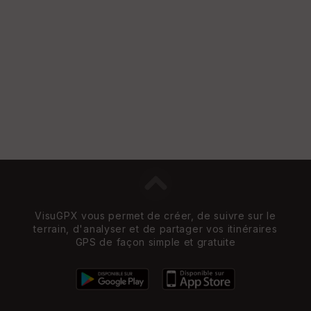
e
n
s
St
re
et
Vi
e
w
VisuGPX vous permet de créer, de suivre sur le
terrain, d'analyser et de partager vos itinéraires
GPS de façon simple et gratuite