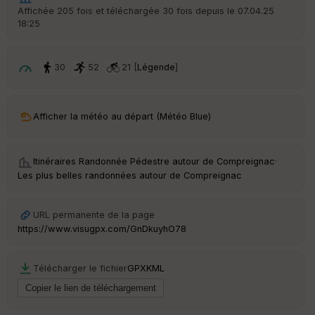
r
Affichée 205 fois et téléchargée 30 fois depuis le 07.04.25
d
18:25
é
p
ar
t
30
52
21 [
Légende
]
ar
ri
v
Afficher la météo au départ (Météo Blue)
é
e
Itinéraires Randonnée Pédestre autour de
Compreignac
·
Fil
Les plus belles randonnées autour de Compreignac
tr
e
P
URL permanente de la page
OI
https://www.visugpx.com/GnDkuyhO78
C
Télécharger le fichier
GPX
KML
ou
le
ur