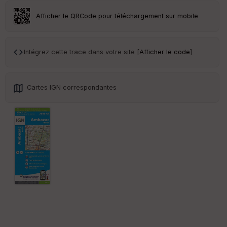
Afficher le QRCode pour téléchargement sur mobile
Ep
ai
Intégrez cette trace dans votre site [
Afficher le code
]
ss
eu
r
Cartes IGN correspondantes
Tr
an
sp
ar
en
ce
Po
int
illé
s
S