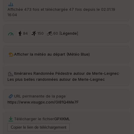
he
r
Affichée 473 fois et téléchargée 47 fois depuis le 02.01.19
d
16:04
é
p
ar
t
84
150
60 [
Légende
]
ar
ri
v
Afficher la météo au départ (Météo Blue)
é
e
Itinéraires Randonnée Pédestre autour de
Merle-Leignec
·
C
Les plus belles randonnées autour de Merle-Leignec
ou
le
ur
URL permanente de la page
https://www.visugpx.com/Gl81Q4Me7F
Télécharger le fichier
GPX
KML
Ep
ai
ss