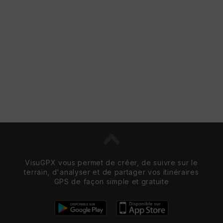
re
et
Vi
e
w
VisuGPX vous permet de créer, de suivre sur le
terrain, d'analyser et de partager vos itinéraires
GPS de façon simple et gratuite