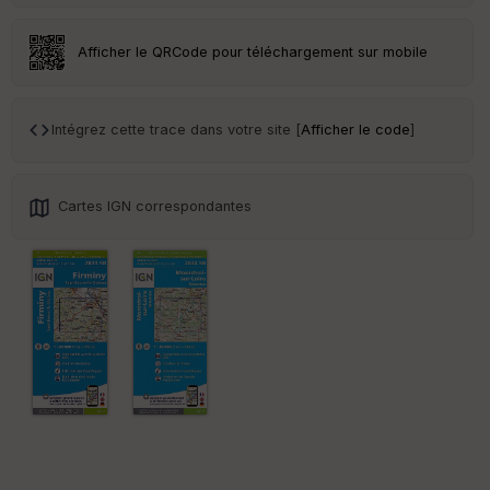
eu
r
Afficher le QRCode pour téléchargement sur mobile
Tr
an
sp
Intégrez cette trace dans votre site [
Afficher le code
]
ar
en
ce
Cartes IGN correspondantes
Po
int
illé
s
S
e
n
s
St