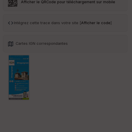
Afficher le QRCode pour téléchargement sur mobile
Tr
an
sp
Intégrez cette trace dans votre site [
Afficher le code
]
ar
en
ce
Cartes IGN correspondantes
Po
int
illé
s
S
e
n
s
St
re
et
Vi