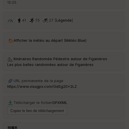
d
15:25
é
p
ar
t
41
75
27 [
Légende
]
ar
ri
v
Afficher la météo au départ (Météo Blue)
é
e
Itinéraires Randonnée Pédestre autour de
Figanières
·
C
Les plus belles randonnées autour de Figanières
ou
le
ur
URL permanente de la page
https://www.visugpx.com/GdSg20x2LZ
Télécharger le fichier
GPX
KML
Ep
ai
ss
eu
r