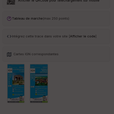
Afficher le QRCode pour téléchargement sur mobile
Tr
an
sp
Tableau de marche
(max 250 points)
ar
en
ce
Intégrez cette trace dans votre site [
Afficher le code
]
Po
int
illé
Cartes IGN correspondantes
s
S
e
n
s
St
re
et
Vi