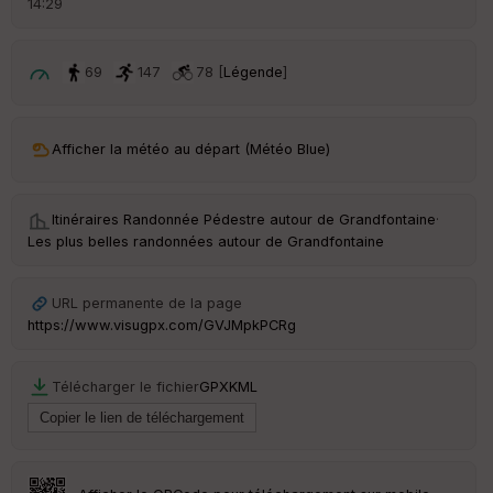
14:29
é
p
ar
t
69
147
78 [
Légende
]
ar
ri
v
Afficher la météo au départ (Météo Blue)
é
e
Itinéraires Randonnée Pédestre autour de
Grandfontaine
·
C
Les plus belles randonnées autour de Grandfontaine
ou
le
ur
URL permanente de la page
https://www.visugpx.com/GVJMpkPCRg
Télécharger le fichier
GPX
KML
Ep
ai
ss
eu
r