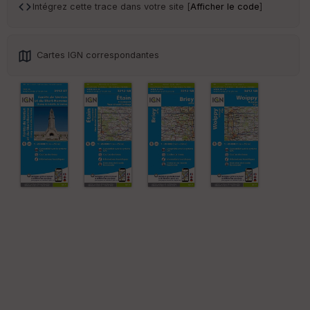
an
Intégrez cette trace dans votre site [
Afficher le code
]
sp
ar
en
ce
Cartes IGN correspondantes
Po
int
illé
s
S
e
n
s
St
re
et
Vi
e
w