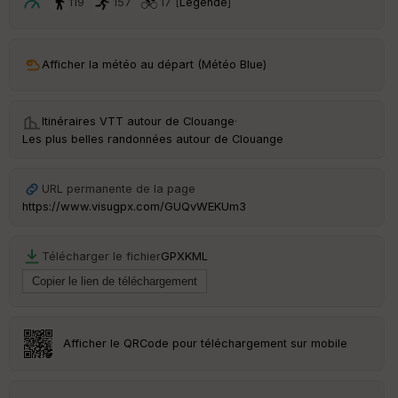
ar
119
157
17 [
Légende
]
t
ar
Afficher la météo au départ (Météo Blue)
ri
v
é
e
Itinéraires VTT autour de
Clouange
·
Les plus belles randonnées autour de Clouange
C
ou
le
URL permanente de la page
ur
https://www.visugpx.com/GUQvWEKUm3
Télécharger le fichier
GPX
KML
Ep
ai
ss
eu
r
Afficher le QRCode pour téléchargement sur mobile
Tr