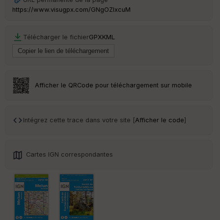
ur
https://www.visugpx.com/GNgOZlxcuM
Télécharger le fichier
GPX
KML
Ep
ai
ss
eu
Afficher le QRCode pour téléchargement sur mobile
r
Tr
Intégrez cette trace dans votre site [
Afficher le code
]
an
sp
ar
en
Cartes IGN correspondantes
ce
Po
int
illé
s