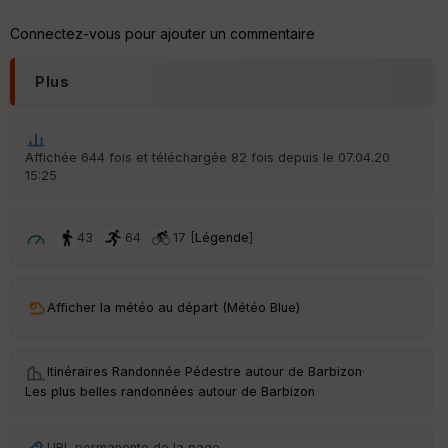
ic
he
Connectez-vous pour ajouter un commentaire
r
d
é
Plus
p
ar
t
Affichée 644 fois et téléchargée 82 fois depuis le 07.04.20
ar
15:25
ri
v
é
e
43
64
17 [
Légende
]
Fil
tr
Afficher la météo au départ (Météo Blue)
e
P
OI
Itinéraires Randonnée Pédestre autour de
Barbizon
·
Les plus belles randonnées autour de Barbizon
C
ou
le
URL permanente de la page