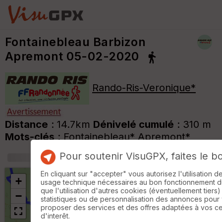
Fontainebleau Barbizon
Apremont 05-02-2020
Rando-Ris-Veronique*
Distance
: 14.7km
Dénivelé cumulé
: 310 m
Mots-clés
:
Fontainebleau*
Apremont*
Pour soutenir VisuGPX, faites le b
+
m
En cliquant sur "accepter" vous autorisez l'utilisation 
+
usage technique nécessaires au bon fonctionnement du 
que l'utilisation d'autres cookies (éventuellement tiers)
−
statistiques ou de personnalisation des annonces pour
proposer des services et des offres adaptées à vos c
d'interêt.