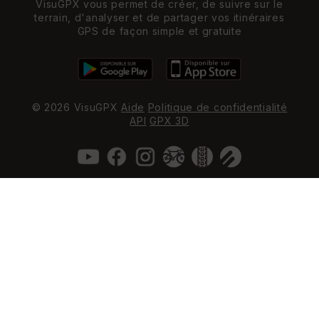
VisuGPX vous permet de créer, de suivre sur le
terrain, d'analyser et de partager vos itinéraires
GPS de façon simple et gratuite
© 2026 VisuGPX
Aide
Politique de confidentialité
API
GPX 3D