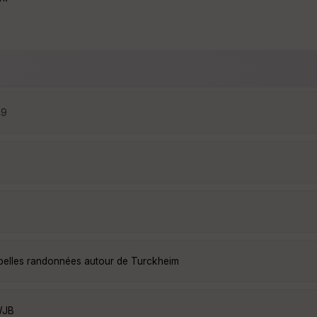
49
 belles randonnées autour de Turckheim
WJB