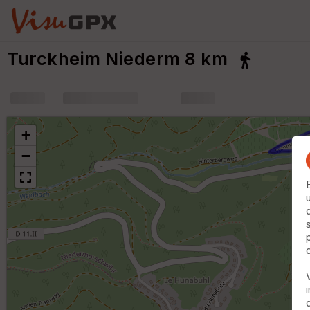
Turckheim Niederm 8 km
+
m
+
−