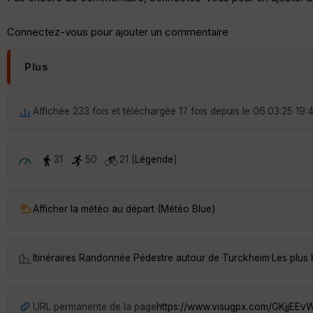
Connectez-vous pour ajouter un commentaire
Plus
Affichée 233 fois et téléchargée 17 fois depuis le 06.03.25 19:
31
50
21 [
Légende
]
Afficher la météo au départ (Météo Blue)
Itinéraires Randonnée Pédestre autour de
Turckheim
·
Les plus
URL permanente de la page
https://www.visugpx.com/GKjjEEv