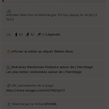
Tr
an
Affichée 1444 fois et téléchargée 113 fois depuis le 24.08.23
sp
ar
19:03
en
ce
43
62
9 [
Légende
]
Po
int
illé
Afficher la météo au départ (Météo Blue)
s
S
Itinéraires Randonnée Pédestre autour de
L'Hermitage
·
e
Les plus belles randonnées autour de L'Hermitage
n
s
URL permanente de la page
https://www.visugpx.com/GG7NG2yl73
St
re
et
Télécharger le fichier
GPX
KML
Vi
e