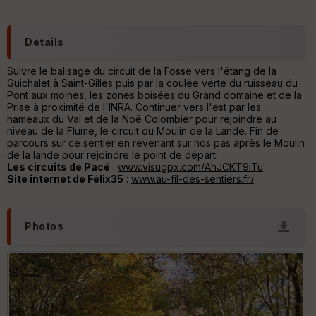
e
s
C
Détails
o
u
Suivre le balisage du circuit de la Fosse vers l'étang de la
v
Guichalet à Saint-Gilles puis par la coulée verte du ruisseau du
er
Pont aux moines, les zones boisées du Grand domaine et de la
tu
Prise à proximité de l'INRA. Continuer vers l'est par les
re
hameaux du Val et de la Noë Colombier pour rejoindre au
IG
niveau de la Flume, le circuit du Moulin de la Lande. Fin de
N
parcours sur ce sentier en revenant sur nos pas après le Moulin
de la lande pour rejoindre le point de départ.
Aff
Les circuits de Pacé
:
www.visugpx.com/AhJCKT9iTu
ic
Site internet de Félix35
:
www.au-fil-des-sentiers.fr/
he
r
d
é
Photos
p
ar
t
ar
ri
v