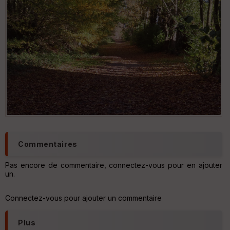
é
e
Fil
tr
e
P
OI
C
ou
le
ur
Commentaires
Pas encore de commentaire, connectez-vous pour en ajouter
un.
Ep
ai
Connectez-vous pour ajouter un commentaire
ss
eu
r
Plus