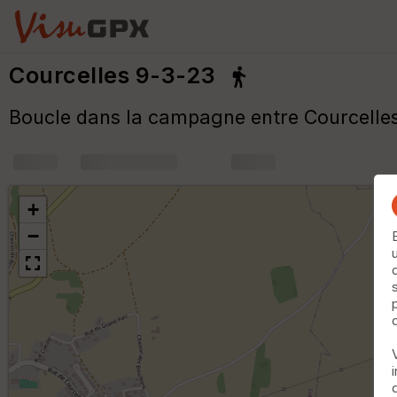
Courcelles 9-3-23
Boucle dans la campagne entre Courcelles
+
m
+
−