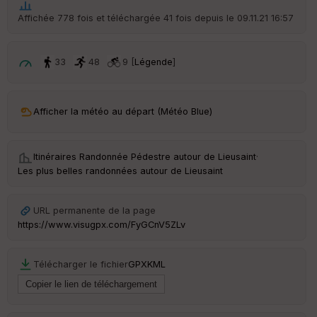
Affichée 778 fois et téléchargée 41 fois depuis le 09.11.21 16:57
33
48
9 [
Légende
]
Afficher la météo au départ (Météo Blue)
Itinéraires Randonnée Pédestre autour de
Lieusaint
·
Les plus belles randonnées autour de Lieusaint
URL permanente de la page
https://www.visugpx.com/FyGCnV5ZLv
Télécharger le fichier
GPX
KML