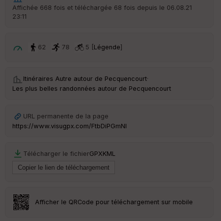
Po
Affichée 668 fois et téléchargée 68 fois depuis le 06.08.21
int
23:11
illé
s
62
78
5 [
Légende
]
S
e
n
Itinéraires Autre autour de
Pecquencourt
·
s
Les plus belles randonnées autour de Pecquencourt
St
re
URL permanente de la page
et
https://www.visugpx.com/FtbDiPGmNl
Vi
e
w
Télécharger le fichier
GPX
KML
Afficher le QRCode pour téléchargement sur mobile