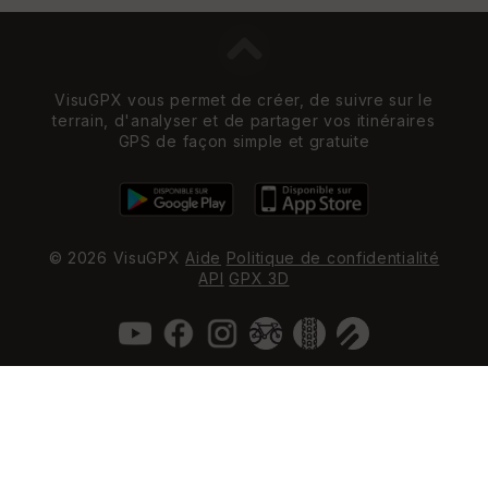
VisuGPX vous permet de créer, de suivre sur le
terrain, d'analyser et de partager vos itinéraires
GPS de façon simple et gratuite
© 2026 VisuGPX
Aide
Politique de confidentialité
API
GPX 3D